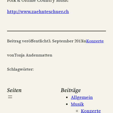
Folk & Oltime Country Music
http://www.zaehnteschuer.ch
Beitrag veröffentlicht
3. September 2013
in
Konzerte
von
Tonja Andenmatten
Schlagwörter:
Seiten
Beiträge
Allgemein
Musik
Konzerte